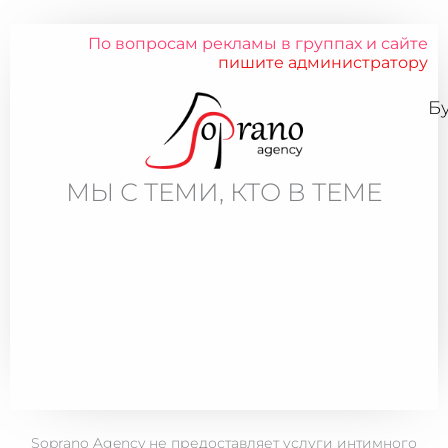
По вопросам рекламы в группах и сайте
пишите администратору
Б
МЫ С ТЕМИ, КТО В ТЕМЕ
Soprano Agency не предоставляет услуги интимного